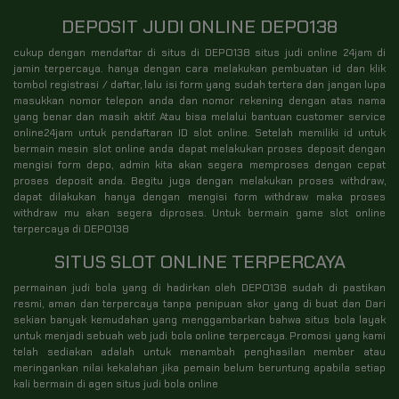
DEPOSIT JUDI ONLINE DEPO138
cukup dengan mendaftar di situs di DEPO138 situs judi online 24jam di
jamin terpercaya. hanya dengan cara melakukan pembuatan id dan klik
tombol registrasi / daftar, lalu isi form yang sudah tertera dan jangan lupa
masukkan nomor telepon anda dan nomor rekening dengan atas nama
yang benar dan masih aktif. Atau bisa melalui bantuan customer service
online24jam untuk pendaftaran ID slot online. Setelah memiliki id untuk
bermain mesin slot online anda dapat melakukan proses deposit dengan
mengisi form depo, admin kita akan segera memproses dengan cepat
proses deposit anda. Begitu juga dengan melakukan proses withdraw,
dapat dilakukan hanya dengan mengisi form withdraw maka proses
withdraw mu akan segera diproses. Untuk bermain game slot online
terpercaya di DEPO138
SITUS SLOT ONLINE TERPERCAYA
permainan judi bola yang di hadirkan oleh DEPO138 sudah di pastikan
resmi, aman dan terpercaya tanpa penipuan skor yang di buat dan Dari
sekian banyak kemudahan yang menggambarkan bahwa situs bola layak
untuk menjadi sebuah web judi bola online terpercaya. Promosi yang kami
telah sediakan adalah untuk menambah penghasilan member atau
meringankan nilai kekalahan jika pemain belum beruntung apabila setiap
kali bermain di agen situs judi bola online