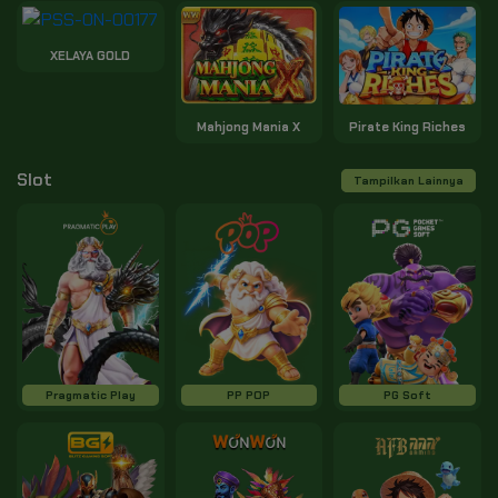
XELAYA GOLD
Mahjong Mania X
Pirate King Riches
Slot
Tampilkan Lainnya
Pragmatic Play
PP POP
PG Soft