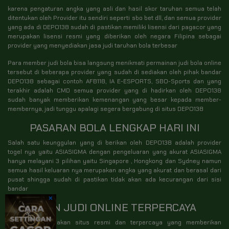
karena pengaturan angka yang asli dan hasil skor taruhan semua telah
ditentukan oleh Provider itu sendiri seperti sbo bet dll, dan semua provider
yang ada di DEPO138 sudah di pastikan memiliki lisensi dari pagacor yang
merupakan lisensi resmi yang diberikan oleh negara Filipina sebagai
provider yang menyediakan jasa judi taruhan bola terbesar
Para member judi bola bisa langsung menikmati permainan judi bola online
tersebut di beberapa provider yang sudah di sediakan oleh pihak bandar
DEPO138 sebagai contoh AFB118, IA E-ESPORTS, SBO-Sports dan yang
terakhir adalah CMD semua provider yang di hadirkan oleh DEPO138
sudah banyak memberikan kemenangan yang besar kepada member-
membernya, jadi tunggu apalagi segera bergabung di situs DEPO138
PASARAN BOLA LENGKAP HARI INI
Salah satu keunggulan yang di berikan oleh DEPO138 adalah provider
togel nya yaitu ASIASIGMA dengan pengeluaran yang akurat ASIASIGMA
hanya melayani 3 pilihan yaitu Singapore , Hongkong dan Sydney namun
semua hasil keluaran nya merupakan angka yang akurat dan berasal dari
pusat shingga sudah di pastikan tidak akan ada kecurangan dari sisi
bandar
❌
AGEN JUDI ONLINE TERPERCAYA
DEPO138 merupakan situs resmi dan terpercaya yang memberikan